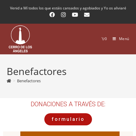
Venid a Mí todos los que estáis cansados y agobiados y Yo os aliviaré
0
Menú
Benefactores
>
Benefactores
DONACIONES A TRAVÉS DE:
formulario