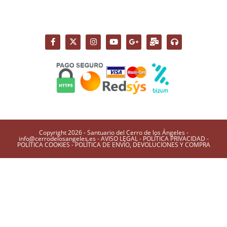
Copyright 2026 - Santuario del Cerro de los Ángeles -
info@cerrodelosangeles.es -
AVISO LEGAL
-
POLÍTICA PRIVACIDAD
-
POLÍTICA COOKIES
-
POLÍTICA DE ENVÍO, DEVOLUCIONES Y COMPRA