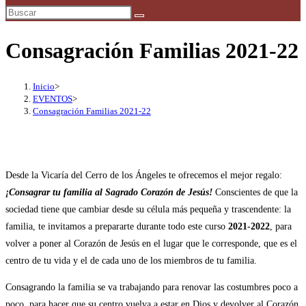
búsqueda
de
la
Consagración Familias 2021-22
web
Inicio
>
EVENTOS
>
Consagración Familias 2021-22
Desde la Vicaría del Cerro de los Ángeles te ofrecemos el mejor regalo:
¡Consagrar tu familia al Sagrado Corazón de Jesús!
Conscientes de que la
sociedad tiene que cambiar desde su célula más pequeña y trascendente: la
familia, te invitamos a prepararte durante todo este curso
2021-2022
, para
volver a poner al Corazón de Jesús en el lugar que le corresponde, que es el
centro de tu vida y el de cada uno de los miembros de tu familia.
Consagrando la familia se va trabajando para renovar las costumbres poco a
poco, para hacer que su centro vuelva a estar en Dios y devolver al Corazón