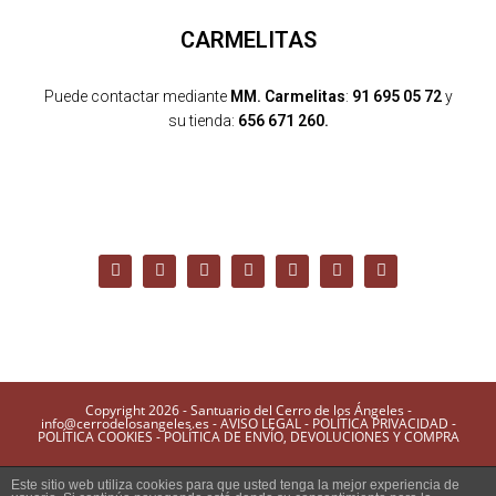
CARMELITAS
Puede contactar mediante
MM. Carmelitas
:
91 695 05 72
y
su tienda:
656 671 260.
Copyright 2026 - Santuario del Cerro de los Ángeles -
info@cerrodelosangeles.es -
AVISO LEGAL
-
POLÍTICA PRIVACIDAD
-
POLÍTICA COOKIES
-
POLÍTICA DE ENVÍO, DEVOLUCIONES Y COMPRA
Este sitio web utiliza cookies para que usted tenga la mejor experiencia de