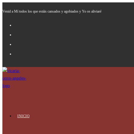
Ir
Venid a Mí todos los que estáis cansados y agobiados y Yo os aliviaré
al
contenido
INICIO