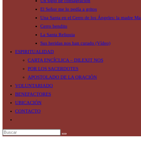
Un siglo de consagración
El Señor me lo pedía a gritos
Una Santa en el Cerro de los Ángeles: la madre Mar
Cerro bendito
La Santa Reliquia
Sus heridas nos han curado (Vídeo)
ESPIRITUALIDAD
CARTA ENCÍCLICA – DILEXIT NOS
POR LOS SACERDOTES
APOSTOLADO DE LA ORACIÓN
VOLUNTARIADO
BENEFACTORES
UBICACIÓN
CONTACTO
Alternar
búsqueda
de