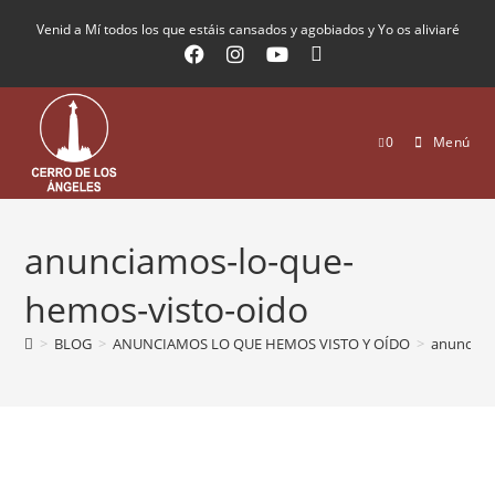
Venid a Mí todos los que estáis cansados y agobiados y Yo os aliviaré
0
Menú
anunciamos-lo-que-
hemos-visto-oido
>
BLOG
>
ANUNCIAMOS LO QUE HEMOS VISTO Y OÍDO
>
anunciam