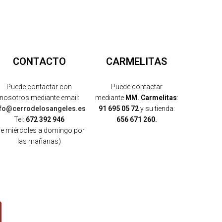
CONTACTO
CARMELITAS
Puede contactar con
Puede contactar
nosotros mediante email:
mediante
MM. Carmelitas
:
nfo@cerrodelosangeles.es
91 695 05 72
y su tienda:
Tel:
672 392 946
656 671 260.
de miércoles a domingo por
las mañanas)