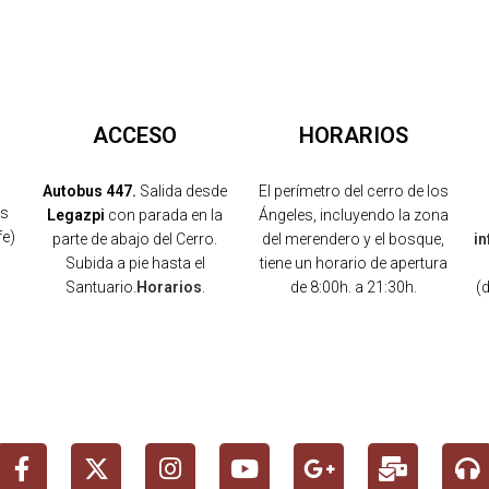
ACCESO
HORARIOS
Autobus 447.
Salida desde
El perímetro del cerro de los
os
Legazpi
con parada en la
Ángeles, incluyendo la zona
fe)
parte de abajo del Cerro.
del merendero y el bosque,
i
Subida a pie hasta el
tiene un horario de apertura
Santuario.
Horarios
.
de 8:00h. a 21:30h.
(
)