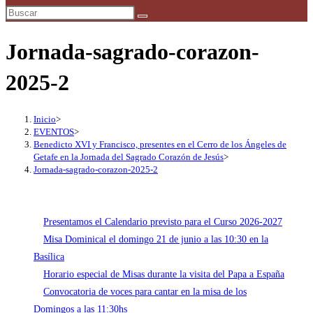
búsqueda
de
la
Jornada-sagrado-corazon-
web
2025-2
Inicio
>
EVENTOS
>
Benedicto XVI y Francisco, presentes en el Cerro de los Ángeles de
Getafe en la Jornada del Sagrado Corazón de Jesús
>
Jornada-sagrado-corazon-2025-2
Presentamos el Calendario previsto para el Curso 2026-2027
Misa Dominical el domingo 21 de junio a las 10:30 en la
Basílica
Horario especial de Misas durante la visita del Papa a España
Convocatoria de voces para cantar en la misa de los
Domingos a las 11:30hs