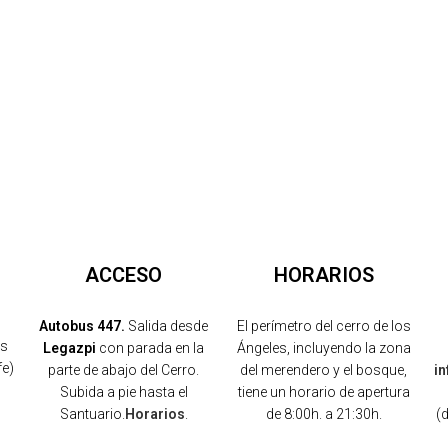
ACCESO
HORARIOS
Autobus 447.
Salida desde
El perímetro del cerro de los
os
Legazpi
con parada en la
Ángeles, incluyendo la zona
fe)
parte de abajo del Cerro.
del merendero y el bosque,
i
Subida a pie hasta el
tiene un horario de apertura
Santuario.
Horarios
.
de 8:00h. a 21:30h.
(
)