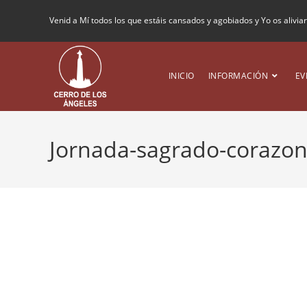
Venid a Mí todos los que estáis cansados y agobiados y Yo os alivia
INICIO
INFORMACIÓN
EV
Jornada-sagrado-corazon