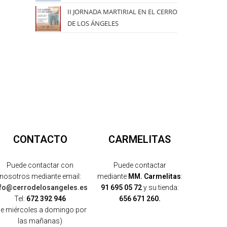
II JORNADA MARTIRIAL EN EL CERRO
DE LOS ÁNGELES
CONTACTO
CARMELITAS
Puede contactar con
Puede contactar
nosotros mediante email:
mediante
MM. Carmelitas
:
nfo@cerrodelosangeles.es
91 695 05 72
y su tienda:
Tel:
672 392 946
656 671 260.
de miércoles a domingo por
las mañanas)