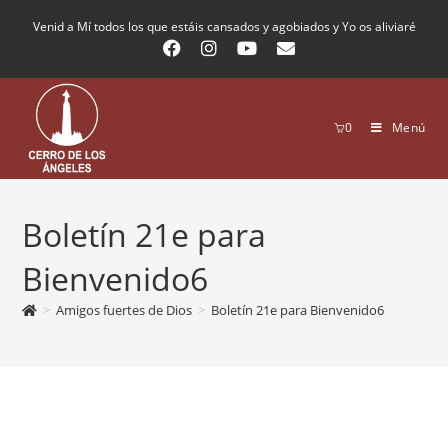
Venid a Mí todos los que estáis cansados y agobiados y Yo os aliviaré
0
Menú
Boletín 21e para
Bienvenido6
>
Amigos fuertes de Dios
>
Boletín 21e para Bienvenido6