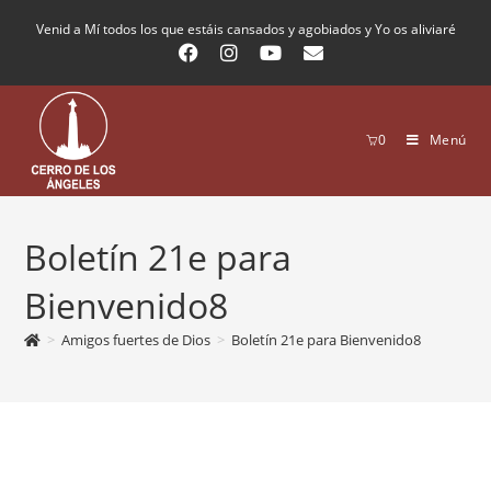
Venid a Mí todos los que estáis cansados y agobiados y Yo os aliviaré
0
Menú
Boletín 21e para
Bienvenido8
>
Amigos fuertes de Dios
>
Boletín 21e para Bienvenido8