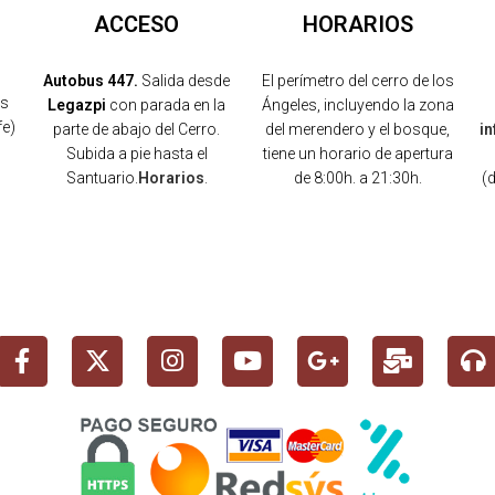
ACCESO
HORARIOS
Autobus 447.
Salida desde
El perímetro del cerro de los
os
Legazpi
con parada en la
Ángeles, incluyendo la zona
fe)
parte de abajo del Cerro.
del merendero y el bosque,
i
Subida a pie hasta el
tiene un horario de apertura
Santuario.
Horarios
.
de 8:00h. a 21:30h.
(
)