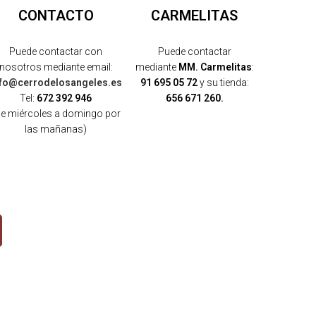
CONTACTO
CARMELITAS
Puede contactar con
Puede contactar
nosotros mediante email:
mediante
MM. Carmelitas
:
nfo@cerrodelosangeles.es
91 695 05 72
y su tienda:
Tel:
672 392 946
656 671 260.
de miércoles a domingo por
las mañanas)