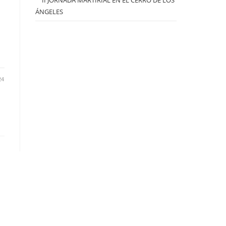
II JORNADA MARTIRIAL EN EL CERRO DE LOS
ÁNGELES
24