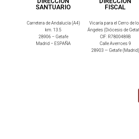
DIRECCIÓN
DIRECCIÓN
SANTUARIO
FISCAL
Carretera de Andalucía (A4)
Vicaría para el Cerro de l
km. 13.5
Ángeles (Diócesis de Geta
28906 – Getafe
CIF: R7800489B
Madrid – ESPAÑA
Calle Averroes 9
28903 — Getafe (Madrid