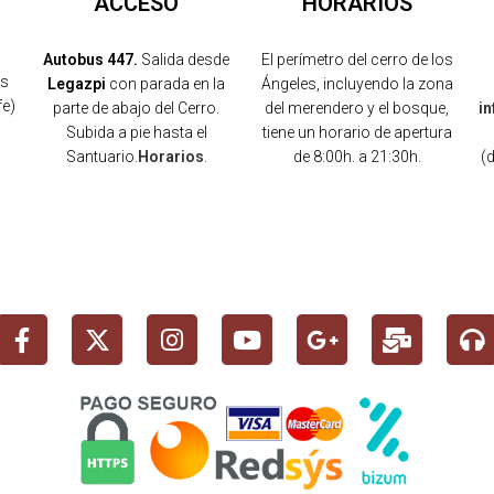
ACCESO
HORARIOS
Autobus 447.
Salida desde
El perímetro del cerro de los
os
Legazpi
con parada en la
Ángeles, incluyendo la zona
fe)
parte de abajo del Cerro.
del merendero y el bosque,
i
Subida a pie hasta el
tiene un horario de apertura
Santuario.
Horarios
.
de 8:00h. a 21:30h.
(
)