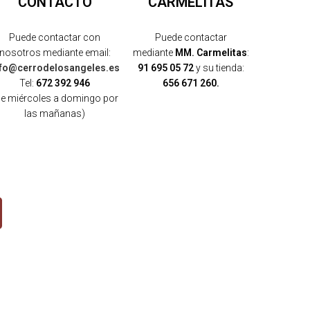
CONTACTO
CARMELITAS
Puede contactar con
Puede contactar
nosotros mediante email:
mediante
MM. Carmelitas
:
nfo@cerrodelosangeles.es
91 695 05 72
y su tienda:
Tel:
672 392 946
656 671 260.
de miércoles a domingo por
las mañanas)