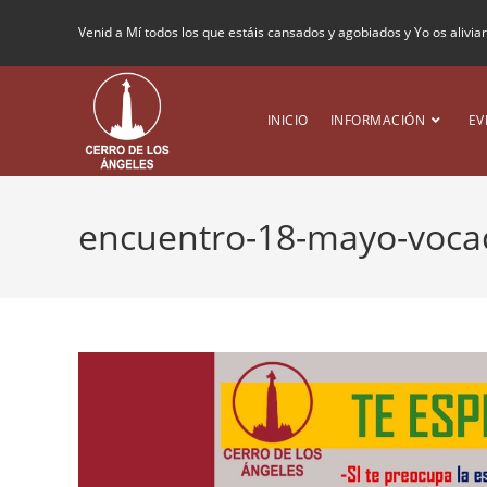
Venid a Mí todos los que estáis cansados y agobiados y Yo os alivia
INICIO
INFORMACIÓN
EV
encuentro-18-mayo-voca