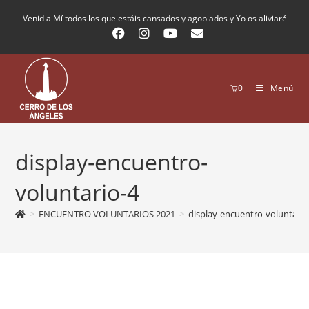
Venid a Mí todos los que estáis cansados y agobiados y Yo os aliviaré
0
Menú
display-encuentro-
voluntario-4
>
ENCUENTRO VOLUNTARIOS 2021
>
display-encuentro-voluntario