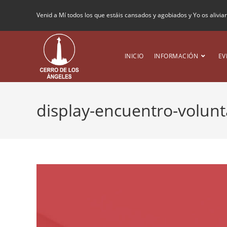
Venid a Mí todos los que estáis cansados y agobiados y Yo os alivia
INICIO
INFORMACIÓN
EV
display-encuentro-volunt