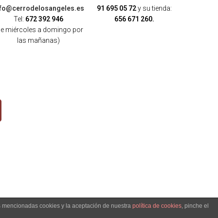
nfo@cerrodelosangeles.es
91 695 05 72
y su tienda:
Tel:
672 392 946
656 671 260.
de miércoles a domingo por
las mañanas)
as mencionadas cookies y la aceptación de nuestra
política de cookies
, pinche el
OKIES
-
POLÍTICA DE ENVÍO, DEVOLUCIONES Y COMPRA