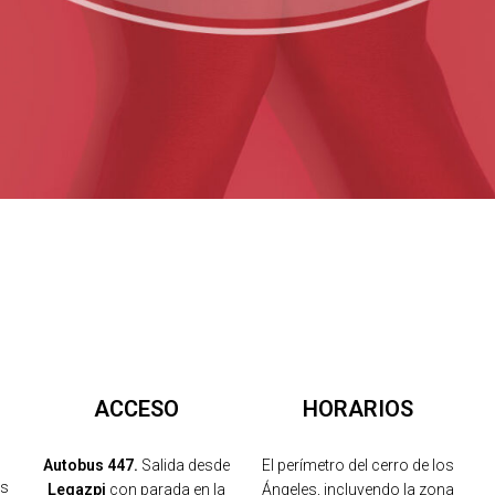
ACCESO
HORARIOS
Autobus 447.
Salida desde
El perímetro del cerro de los
os
Legazpi
con parada en la
Ángeles, incluyendo la zona