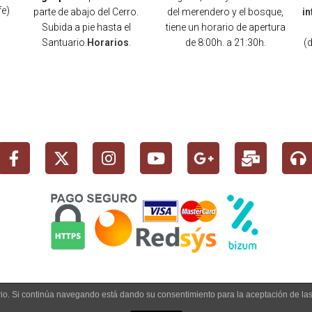
fe)
parte de abajo del Cerro.
del merendero y el bosque,
i
Subida a pie hasta el
tiene un horario de apertura
Santuario.
Horarios
.
de 8:00h. a 21:30h.
(
)
uario. Si continúa navegando está dando su consentimiento para la aceptación de l
 info@cerrodelosangeles.es -
AVISO LEGAL
-
POLÍTICA PRIVACIDAD
-
POLÍTICA CO