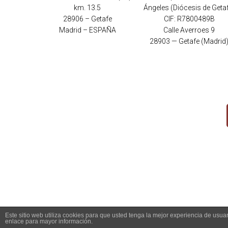
km. 13.5
Ángeles (Diócesis de Geta
28906 – Getafe
CIF: R7800489B
Madrid – ESPAÑA
Calle Averroes 9
28903 — Getafe (Madrid
Este sitio web utiliza cookies para que usted tenga la mejor experiencia de us
enlace para mayor información.
Copyright 2026 - Santuario del Cerro de los Ángeles -