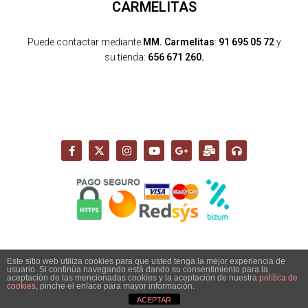
CARMELITAS
Puede contactar mediante
MM. Carmelitas
:
91 695 05 72
y
su tienda:
656 671 260.
Este sitio web utiliza cookies para que usted tenga la mejor experiencia de
usuario. Si continúa navegando está dando su consentimiento para la
Copyright 2026 - Santuario del Cerro de los Ángeles -
aceptación de las mencionadas cookies y la aceptación de nuestra
política de
info@cerrodelosangeles.es -
AVISO LEGAL
-
POLÍTICA PRIVACIDAD
-
cookies
, pinche el enlace para mayor información.
POLÍTICA COOKIES
-
POLÍTICA DE ENVÍO, DEVOLUCIONES Y COMPRA
ACEPTAR