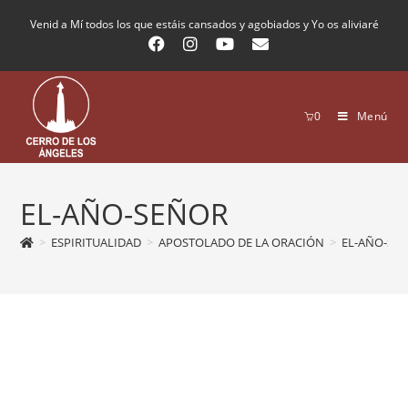
Venid a Mí todos los que estáis cansados y agobiados y Yo os aliviaré
0
Menú
EL-AÑO-SEÑOR
>
ESPIRITUALIDAD
>
APOSTOLADO DE LA ORACIÓN
>
EL-AÑO-SEN