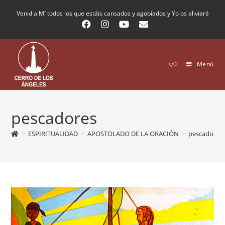
Venid a Mí todos los que estáis cansados y agobiados y Yo os aliviaré
0
Menú
pescadores
>
ESPIRITUALIDAD
>
APOSTOLADO DE LA ORACIÓN
>
pescadores