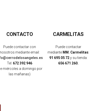
CONTACTO
CARMELITAS
Puede contactar con
Puede contactar
nosotros mediante email:
mediante
MM. Carmelitas
:
nfo@cerrodelosangeles.es
91 695 05 72
y su tienda:
Tel:
672 392 946
656 671 260.
de miércoles a domingo por
las mañanas)