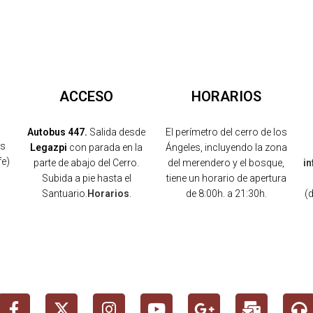
ACCESO
HORARIOS
Autobus 447.
Salida desde
El perímetro del cerro de los
os
Legazpi
con parada en la
Ángeles, incluyendo la zona
fe)
parte de abajo del Cerro.
del merendero y el bosque,
i
Subida a pie hasta el
tiene un horario de apertura
Santuario.
Horarios
.
de 8:00h. a 21:30h.
(
)