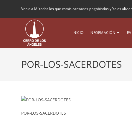
Venid a Mí todos los que estáis cansados y agobiados y Yo os alivia
INICIO
INFORMACIÓN
EV
POR-LOS-SACERDOTES
POR-LOS-SACERDOTES