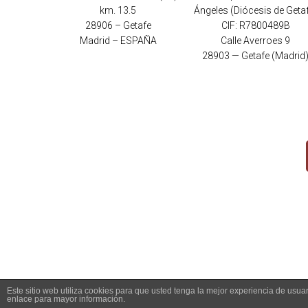
km. 13.5
Ángeles (Diócesis de Geta
28906 – Getafe
CIF: R7800489B
Madrid – ESPAÑA
Calle Averroes 9
28903 — Getafe (Madrid
Este sitio web utiliza cookies para que usted tenga la mejor experiencia de us
enlace para mayor información.
Copyright 2026 - Santuario del Cerro de los Ángeles -