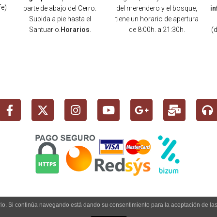
fe)
parte de abajo del Cerro.
del merendero y el bosque,
i
Subida a pie hasta el
tiene un horario de apertura
Santuario.
Horarios
.
de 8:00h. a 21:30h.
(
)
uario. Si continúa navegando está dando su consentimiento para la aceptación de l
 info@cerrodelosangeles.es -
AVISO LEGAL
-
POLÍTICA PRIVACIDAD
-
POLÍTICA CO