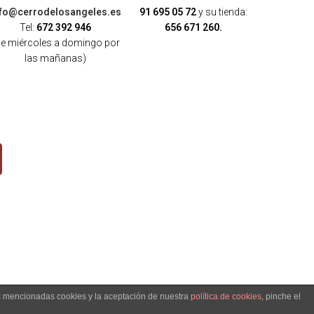
nfo@cerrodelosangeles.es
91 695 05 72
y su tienda:
Tel:
672 392 946
656 671 260.
de miércoles a domingo por
las mañanas)
as mencionadas cookies y la aceptación de nuestra
política de cookies
, pinche el
OKIES
-
POLÍTICA DE ENVÍO, DEVOLUCIONES Y COMPRA