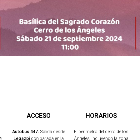
ACCESO
HORARIOS
Autobus 447.
Salida desde
El perímetro del cerro de los
os
Legazpi
con parada en la
Ángeles, incluyendo la zona