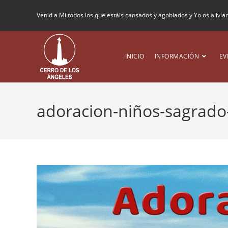
Venid a Mí todos los que estáis cansados y agobiados y Yo os alivia
INICIO
INFORMACIÓN
EV
adoracion-niños-sagrad