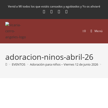
Venid a Mí todos los que estáis cansados y agobiados y Yo os aliviaré
0
Menú
adoracion-ninos-abril-26
>
EVENTOS
>
Adoración para niños – Viernes 12 de junio 2026
>
ado