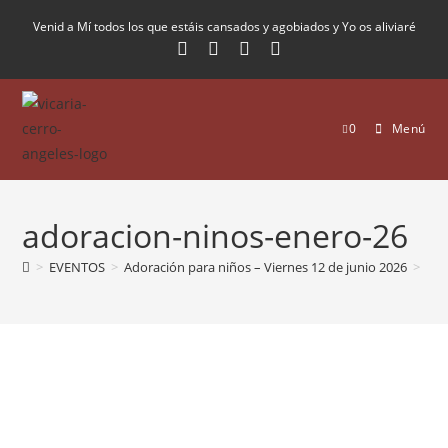
Venid a Mí todos los que estáis cansados y agobiados y Yo os aliviaré
0
Menú
adoracion-ninos-enero-26
>
EVENTOS
>
Adoración para niños – Viernes 12 de junio 2026
>
ado