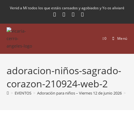
Venid a Mí todos los que estáis cansados y agobiados y Yo os aliviaré
0
Menú
adoracion-niños-sagrado-
corazon-210924-web-2
>
EVENTOS
>
Adoración para niños – Viernes 12 de junio 2026
>
ado