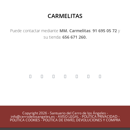
CARMELITAS
Puede contactar mediante
MM. Carmelitas
:
91 695 05 72
y
su tienda:
656 671 260.
Copyright 2026 - Santuario del Cerro de los Ángeles -
info@cerrodelosangeles.es -
AVISO LEGAL
-
POLÍTICA PRIVACIDAD
-
POLÍTICA COOKIES
-
POLÍTICA DE ENVÍO, DEVOLUCIONES Y COMPRA