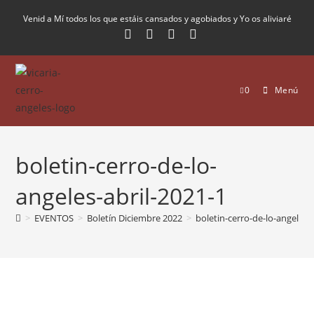
Venid a Mí todos los que estáis cansados y agobiados y Yo os aliviaré
0
Menú
boletin-cerro-de-lo-
angeles-abril-2021-1
>
EVENTOS
>
Boletín Diciembre 2022
>
boletin-cerro-de-lo-angeles-