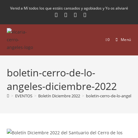
Venid a Mí todos los que estáis cansados y agobiados y Yo os aliviaré
0
Menú
boletin-cerro-de-lo-
angeles-diciembre-2022
>
EVENTOS
>
Boletín Diciembre 2022
>
boletin-cerro-de-lo-angeles