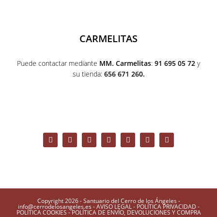
CARMELITAS
Puede contactar mediante
MM. Carmelitas
:
91 695 05 72
y
su tienda:
656 671 260.
Copyright 2026 - Santuario del Cerro de los Ángeles -
info@cerrodelosangeles.es -
AVISO LEGAL
-
POLÍTICA PRIVACIDAD
-
POLÍTICA COOKIES
-
POLÍTICA DE ENVÍO, DEVOLUCIONES Y COMPRA