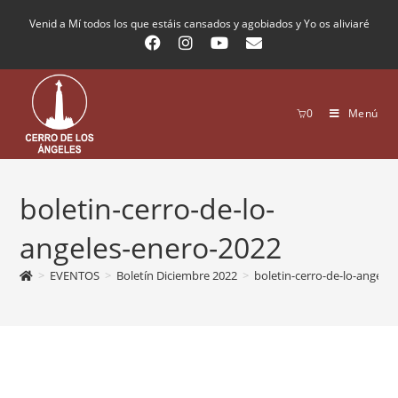
Venid a Mí todos los que estáis cansados y agobiados y Yo os aliviaré
0
Menú
boletin-cerro-de-lo-
angeles-enero-2022
>
EVENTOS
>
Boletín Diciembre 2022
>
boletin-cerro-de-lo-angele