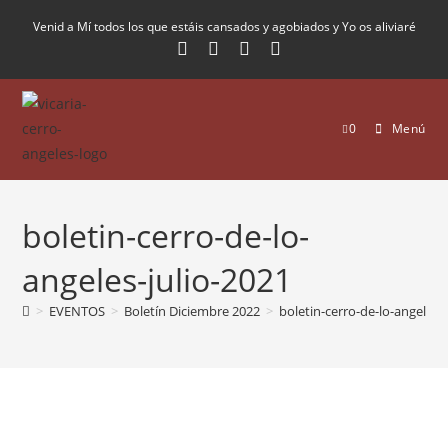
Venid a Mí todos los que estáis cansados y agobiados y Yo os aliviaré
0
Menú
boletin-cerro-de-lo-
angeles-julio-2021
>
EVENTOS
>
Boletín Diciembre 2022
>
boletin-cerro-de-lo-angeles-