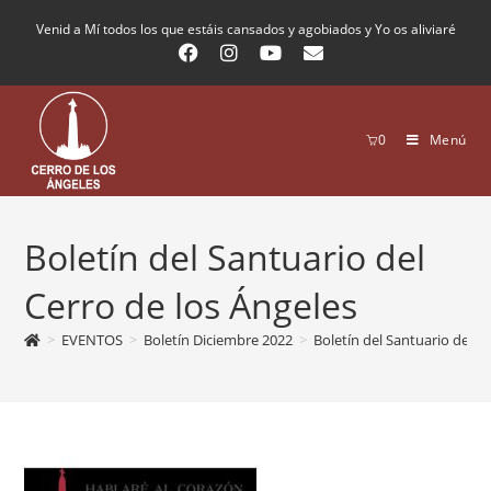
Venid a Mí todos los que estáis cansados y agobiados y Yo os aliviaré
0
Menú
Boletín del Santuario del
Cerro de los Ángeles
>
EVENTOS
>
Boletín Diciembre 2022
>
Boletín del Santuario del C