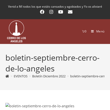
Venid a Mí todos los que estáis cansados y agobiados y Yo os aliviaré
0
Menú
boletin-septiembre-cerro-
de-lo-angeles
>
EVENTOS
>
Boletín Diciembre 2022
>
boletin-septiembre-cerro-d