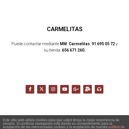
CARMELITAS
Puede contactar mediante
MM. Carmelitas
:
91 695 05 72
y
su tienda:
656 671 260.
Este sitio web utiliza cookies para que usted tenga la mejor experiencia de
usuario. Si continúa navegando está dando su consentimiento para la
Copyright 2026 - Santuario del Cerro de los Ángeles -
aceptación de las mencionadas cookies y la aceptación de nuestra
política de
info@cerrodelosangeles.es -
AVISO LEGAL
-
POLÍTICA PRIVACIDAD
-