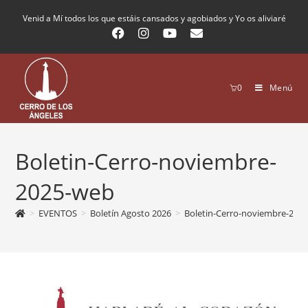
Venid a Mí todos los que estáis cansados y agobiados y Yo os aliviaré
0
Menú
Boletin-Cerro-noviembre-
2025-web
>
EVENTOS
>
Boletín Agosto 2026
>
Boletin-Cerro-noviembre-202