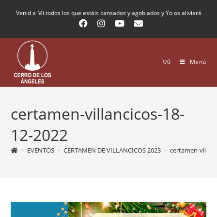
Venid a Mí todos los que estáis cansados y agobiados y Yo os aliviaré
0
Menú
certamen-villancicos-18-
12-2022
>
EVENTOS
>
CERTAMEN DE VILLANCICOS 2023
>
certamen-villan