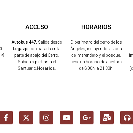
ACCESO
HORARIOS
Autobus 447.
Salida desde
El perímetro del cerro de los
os
Legazpi
con parada en la
Ángeles, incluyendo la zona
fe)
parte de abajo del Cerro.
del merendero y el bosque,
i
Subida a pie hasta el
tiene un horario de apertura
Santuario.
Horarios
.
de 8:00h. a 21:30h.
(
)