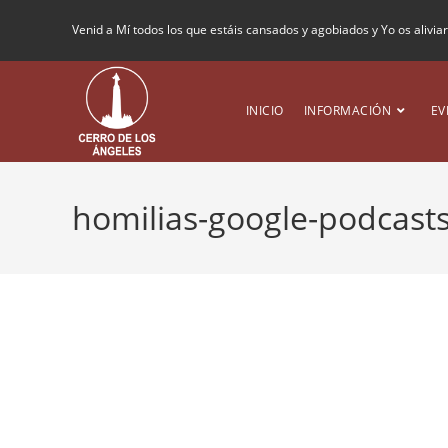
Venid a Mí todos los que estáis cansados y agobiados y Yo os alivia
INICIO
INFORMACIÓN
EV
homilias-google-podcast