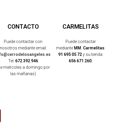
CONTACTO
CARMELITAS
Puede contactar con
Puede contactar
nosotros mediante email:
mediante
MM. Carmelitas
:
nfo@cerrodelosangeles.es
91 695 05 72
y su tienda:
Tel:
672 392 946
656 671 260.
de miércoles a domingo por
las mañanas)