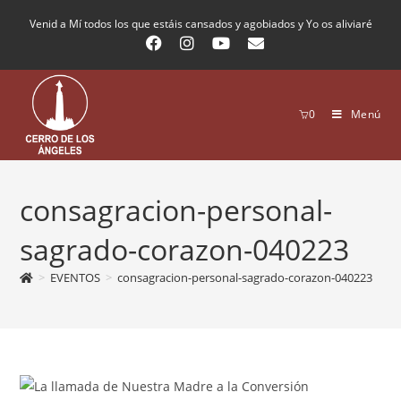
Venid a Mí todos los que estáis cansados y agobiados y Yo os aliviaré
0
Menú
consagracion-personal-
sagrado-corazon-040223
>
EVENTOS
>
consagracion-personal-sagrado-corazon-040223