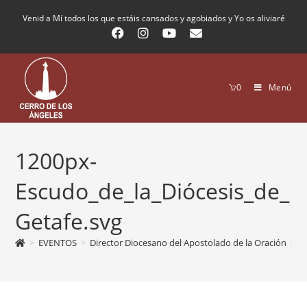
Venid a Mí todos los que estáis cansados y agobiados y Yo os aliviaré
0
Menú
1200px-
Escudo_de_la_Diócesis_de_
Getafe.svg
>
EVENTOS
>
Director Diocesano del Apostolado de la Oración
>
1