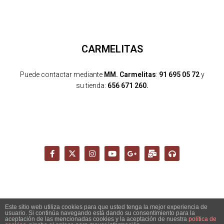
CARMELITAS
Puede contactar mediante
MM. Carmelitas
:
91 695 05 72
y
su tienda:
656 671 260.
Este sitio web utiliza cookies para que usted tenga la mejor experiencia de
usuario. Si continúa navegando está dando su consentimiento para la
Copyright 2026 - Santuario del Cerro de los Ángeles -
aceptación de las mencionadas cookies y la aceptación de nuestra
política de
info@cerrodelosangeles.es -
AVISO LEGAL
-
POLÍTICA PRIVACIDAD
-