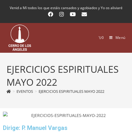
Venid a Mí todos los que estáis cansados y agobiados y Yo os aliviaré
0
Menú
EJERCICIOS ESPIRITUALES
MAYO 2022
>
EVENTOS
>
EJERCICIOS ESPIRITUALES MAYO 2022
Dirige: P. Manuel Vargas