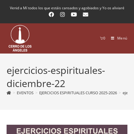
Venid a Mí todos los que estáis cansados y agobiados y Yo os aliviaré
0
Menú
ejercicios-espirituales-
diciembre-22
>
EVENTOS
>
EJERCICIOS ESPIRITUALES CURSO 2025-2026
>
ejerci