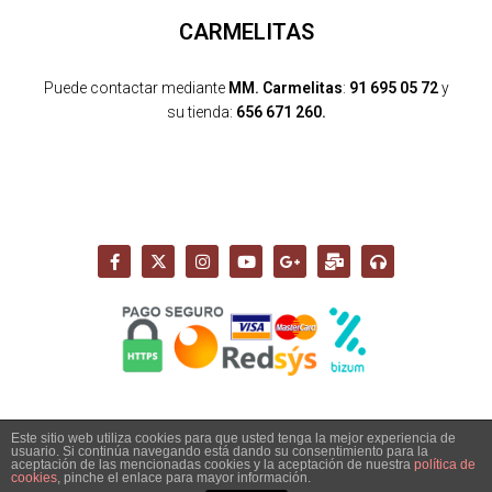
CARMELITAS
Puede contactar mediante
MM. Carmelitas
:
91 695 05 72
y
su tienda:
656 671 260.
Este sitio web utiliza cookies para que usted tenga la mejor experiencia de
usuario. Si continúa navegando está dando su consentimiento para la
Copyright 2026 - Santuario del Cerro de los Ángeles -
aceptación de las mencionadas cookies y la aceptación de nuestra
política de
info@cerrodelosangeles.es -
AVISO LEGAL
-
POLÍTICA PRIVACIDAD
-
cookies
, pinche el enlace para mayor información.
POLÍTICA COOKIES
-
POLÍTICA DE ENVÍO, DEVOLUCIONES Y COMPRA