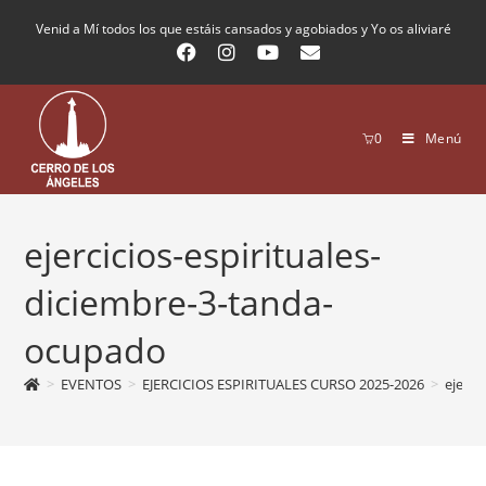
Venid a Mí todos los que estáis cansados y agobiados y Yo os aliviaré
0
Menú
ejercicios-espirituales-
diciembre-3-tanda-
ocupado
>
EVENTOS
>
EJERCICIOS ESPIRITUALES CURSO 2025-2026
>
ejerci