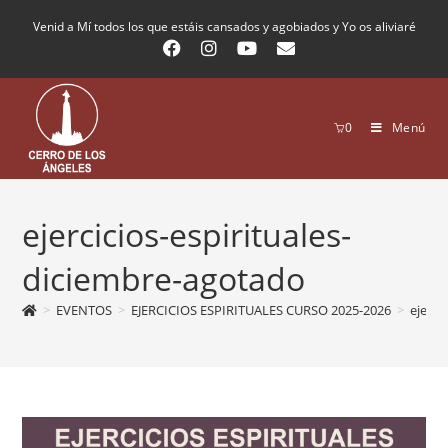
Venid a Mí todos los que estáis cansados y agobiados y Yo os aliviaré
0
Menú
ejercicios-espirituales-
diciembre-agotado
>
EVENTOS
>
EJERCICIOS ESPIRITUALES CURSO 2025-2026
>
ejerci