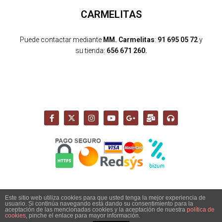
CARMELITAS
Puede contactar mediante
MM. Carmelitas
:
91 695 05 72
y
su tienda:
656 671 260.
Este sitio web utiliza cookies para que usted tenga la mejor experiencia de
usuario. Si continúa navegando está dando su consentimiento para la
Copyright 2026 - Santuario del Cerro de los Ángeles -
aceptación de las mencionadas cookies y la aceptación de nuestra
política de
info@cerrodelosangeles.es -
AVISO LEGAL
-
POLÍTICA PRIVACIDAD
-
cookies
, pinche el enlace para mayor información.
POLÍTICA COOKIES
-
POLÍTICA DE ENVÍO, DEVOLUCIONES Y COMPRA