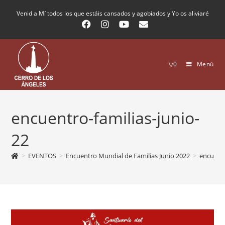
Venid a Mí todos los que estáis cansados y agobiados y Yo os aliviaré
0
Menú
encuentro-familias-junio-
22
>
EVENTOS
>
Encuentro Mundial de Familias Junio 2022
>
encuentr