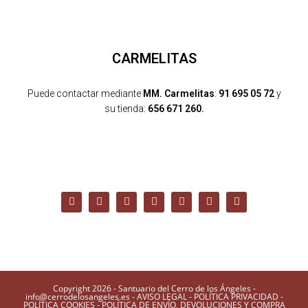
CARMELITAS
Puede contactar mediante
MM. Carmelitas
:
91 695 05 72
y
su tienda:
656 671 260.
Copyright 2026 - Santuario del Cerro de los Ángeles -
info@cerrodelosangeles.es -
AVISO LEGAL
-
POLÍTICA PRIVACIDAD
-
POLÍTICA COOKIES
-
POLÍTICA DE ENVÍO, DEVOLUCIONES Y COMPRA