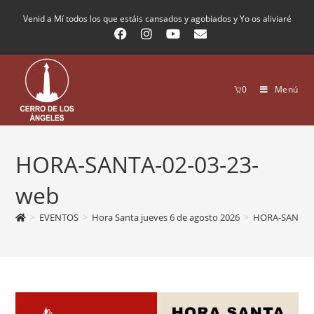
Venid a Mí todos los que estáis cansados y agobiados y Yo os aliviaré
0
Menú
HORA-SANTA-02-03-23-
web
>
EVENTOS
>
Hora Santa jueves 6 de agosto 2026
>
HORA-SANTA-0