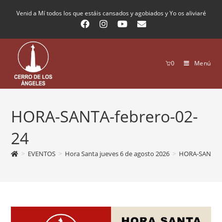
Venid a Mí todos los que estáis cansados y agobiados y Yo os aliviaré
0
Menú
HORA-SANTA-febrero-02-
24
>
EVENTOS
>
Hora Santa jueves 6 de agosto 2026
>
HORA-SANTA-f