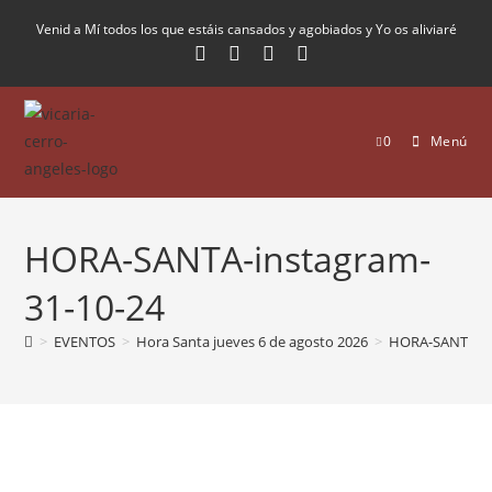
Venid a Mí todos los que estáis cansados y agobiados y Yo os aliviaré
0
Menú
HORA-SANTA-instagram-
31-10-24
>
EVENTOS
>
Hora Santa jueves 6 de agosto 2026
>
HORA-SANTA-in