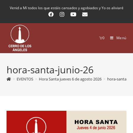
Venid a Mí todos los que estáis cansados y agobiados y Yo os aliviaré
0
Menú
hora-santa-junio-26
>
EVENTOS
>
Hora Santa jueves 6 de agosto 2026
>
hora-santa-jun