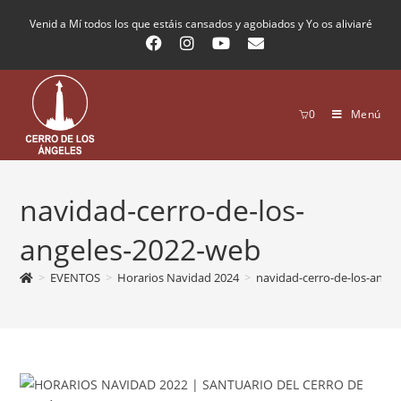
Venid a Mí todos los que estáis cansados y agobiados y Yo os aliviaré
0
Menú
navidad-cerro-de-los-
angeles-2022-web
>
EVENTOS
>
Horarios Navidad 2024
>
navidad-cerro-de-los-ange