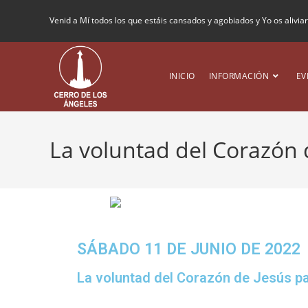
Venid a Mí todos los que estáis cansados y agobiados y Yo os alivia
INICIO
INFORMACIÓN
EV
La voluntad del Corazón 
SÁBADO 11 DE JUNIO DE 2022
La voluntad del Corazón de Jesús pa