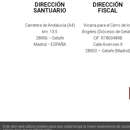
DIRECCIÓN
DIRECCIÓN
SANTUARIO
FISCAL
Carretera de Andalucía (A4)
Vicaría para el Cerro de l
km. 13.5
Ángeles (Diócesis de Geta
28906 – Getafe
CIF: R7800489B
Madrid – ESPAÑA
Calle Averroes 9
28903 — Getafe (Madrid
Este sitio web utiliza cookies para que usted tenga la mejor experiencia de us