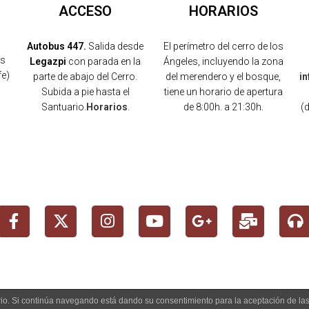
ACCESO
HORARIOS
Autobus 447.
Salida desde
El perímetro del cerro de los
os
Legazpi
con parada en la
Ángeles, incluyendo la zona
fe)
parte de abajo del Cerro.
del merendero y el bosque,
i
Subida a pie hasta el
tiene un horario de apertura
Santuario.
Horarios
.
de 8:00h. a 21:30h.
(
)
uario. Si continúa navegando está dando su consentimiento para la aceptación de l