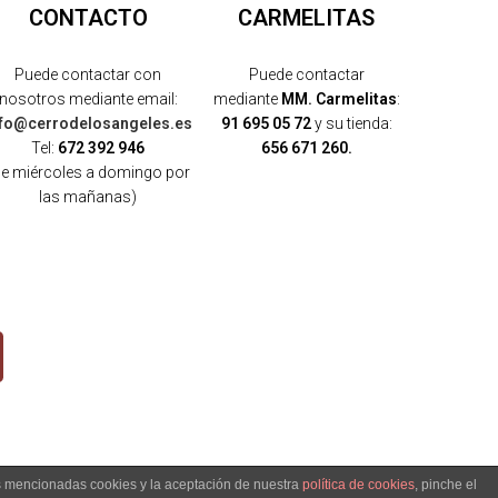
CONTACTO
CARMELITAS
Puede contactar con
Puede contactar
nosotros mediante email:
mediante
MM. Carmelitas
:
nfo@cerrodelosangeles.es
91 695 05 72
y su tienda:
Tel:
672 392 946
656 671 260.
de miércoles a domingo por
las mañanas)
as mencionadas cookies y la aceptación de nuestra
política de cookies
, pinche el