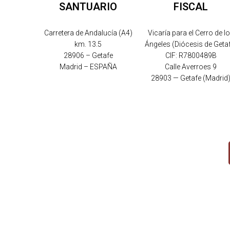
SANTUARIO
FISCAL
Carretera de Andalucía (A4)
Vicaría para el Cerro de l
km. 13.5
Ángeles (Diócesis de Geta
28906 – Getafe
CIF: R7800489B
Madrid – ESPAÑA
Calle Averroes 9
28903 — Getafe (Madrid