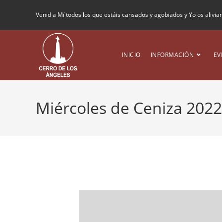
Venid a Mí todos los que estáis cansados y agobiados y Yo os alivia
INICIO
INFORMACIÓN
EV
Miércoles de Ceniza 2022