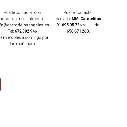
Puede contactar con
Puede contactar
nosotros mediante email:
mediante
MM. Carmelitas
:
nfo@cerrodelosangeles.es
91 695 05 72
y su tienda:
Tel:
672 392 946
656 671 260.
de miércoles a domingo por
las mañanas)