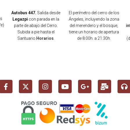
Autobus 447.
Salida desde
El perímetro del cerro de los
os
Legazpi
con parada en la
Ángeles, incluyendo la zona
fe)
parte de abajo del Cerro.
del merendero y el bosque,
i
Subida a pie hasta el
tiene un horario de apertura
Santuario.
Horarios
.
de 8:00h. a 21:30h.
(
)