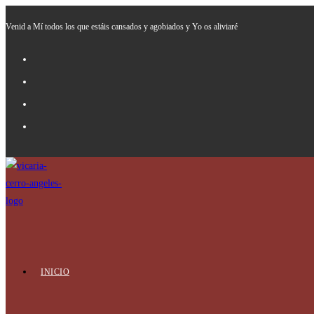
Ir
Venid a Mí todos los que estáis cansados y agobiados y Yo os aliviaré
al
contenido
INICIO