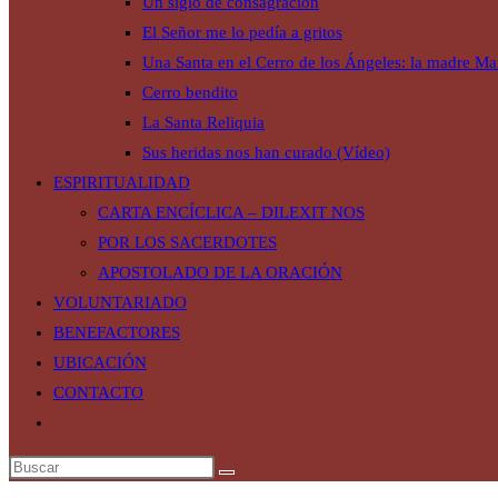
Un siglo de consagración
El Señor me lo pedía a gritos
Una Santa en el Cerro de los Ángeles: la madre Mar
Cerro bendito
La Santa Reliquia
Sus heridas nos han curado (Vídeo)
ESPIRITUALIDAD
CARTA ENCÍCLICA – DILEXIT NOS
POR LOS SACERDOTES
APOSTOLADO DE LA ORACIÓN
VOLUNTARIADO
BENEFACTORES
UBICACIÓN
CONTACTO
Alternar
búsqueda
de