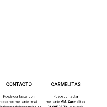
.
CONTACTO
CARMELITAS
Puede contactar con
Puede contactar
nosotros mediante email:
mediante
MM. Carmelitas
:
nfo@cerrodelosangeles.es
91 695 05 72
y su tienda: