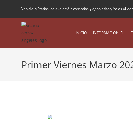
Venid a Mí todos los que estáis cansados y agobiados y Yo os alivia
INICIO
INFORMACIÓN
E
Primer Viernes Marzo 20