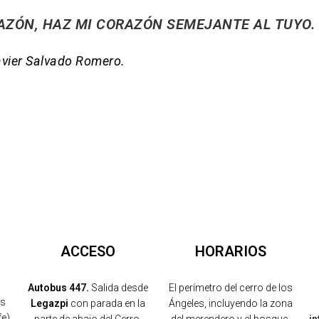
AZÓN, HAZ MI CORAZÓN SEMEJANTE AL TUYO
avier Salvado Romero.
ACCESO
HORARIOS
Autobus 447.
Salida desde
El perímetro del cerro de los
os
Legazpi
con parada en la
Ángeles, incluyendo la zona
fe)
parte de abajo del Cerro.
del merendero y el bosque,
i