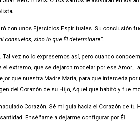
 Juan Berchmans. Otros santos le asistirán en los añ
lista.
ró con unos Ejercicios Espirituales. Su conclusión fu
ni consuelos, sino lo que Él determinare”.
. Tal vez no lo expresemos así, pero cuando conocem
a el extremo, que se dejaron modelar por ese Amor… a
jor que nuestra Madre María, para que interceda por 
agen del Corazón de su Hijo, Aquel que habitó y fue 
maculado Corazón. Sé mi guía hacia el Corazón de tu 
 santidad. Enséñame a dejarme configurar por Él.