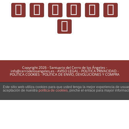
Copyright 2026 - Santuario del Cerro de los Ángeles -
info@cerrodelosangeles.es -
AVISO LEGAL
-
POLÍTICA PRIVACIDAD
-
POLÍTICA COOKIES
-
POLÍTICA DE ENVÍO, DEVOLUCIONES Y COMPRA
Este sitio web utiliza cookies para que usted tenga la mejor experiencia de usu
aceptación de nuestra
política de cookies
, pinche el enlace para mayor informac