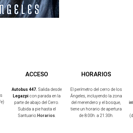
ACCESO
HORARIOS
Autobus 447.
Salida desde
El perímetro del cerro de los
os
Legazpi
con parada en la
Ángeles, incluyendo la zona
fe)
parte de abajo del Cerro.
del merendero y el bosque,
i
Subida a pie hasta el
tiene un horario de apertura
Santuario.
Horarios
.
de 8:00h. a 21:30h.
(
)