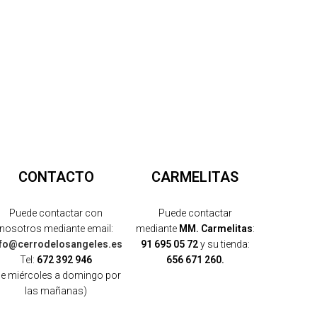
CONTACTO
CARMELITAS
Puede contactar con
Puede contactar
nosotros mediante email:
mediante
MM. Carmelitas
:
nfo@cerrodelosangeles.es
91 695 05 72
y su tienda:
Tel:
672 392 946
656 671 260.
de miércoles a domingo por
las mañanas)